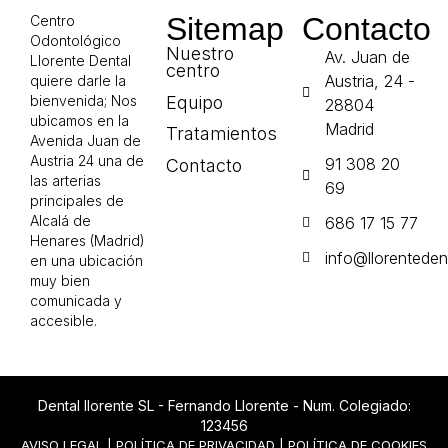
Sitemap
Contacto
Centro
Odontológico
Nuestro
Av. Juan de
Llorente Dental
centro
Austria, 24 -
quiere darle la
Equipo
bienvenida; Nos
28804
ubicamos en la
Madrid
Tratamientos
Avenida Juan de
Austria 24 una de
91 308 20
Contacto
las arterias
69
principales de
Alcalá de
686 17 15 77
Henares (Madrid)
info@llorenteden
en una ubicación
muy bien
comunicada y
accesible.
Dental llorente SL - Fernando Llorente - Num. Colegiado:
123456
AVISO LEGAL
|
POLÍTICA DE PRIVACIDAD
|
POLÍTICA DE COOKIES